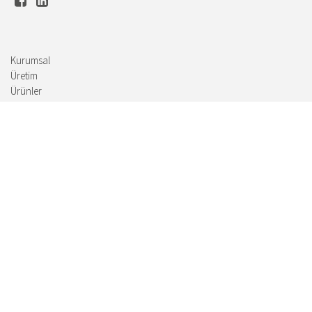
Kurumsal
Üretim
Ürünler
İnsan Kaynakları
İletişim
Haber ve duyuruları almak İçin e-bültenimize kayıt olun.
© 2018 Ataylar Makina. Tüm Hakkı Saklıdır.
Bilgi Toplumu Hizmetleri
TTR BİLİŞİM