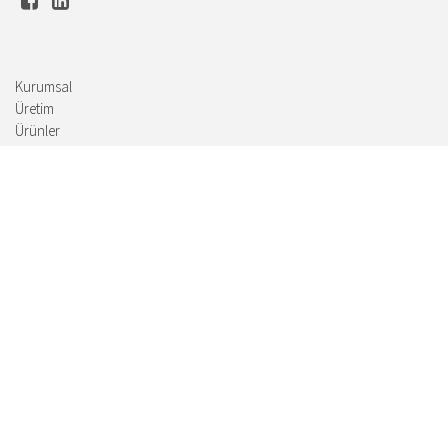
Kurumsal
Üretim
Ürünler
İnsan Kaynakları
İletişim
Haber ve duyuruları almak İçin e-bültenimize kayıt olun.
© 2018 Ataylar Makina. Tüm Hakkı Saklıdır.
Bilgi Toplumu Hizmetleri
TTR BİLİŞİM